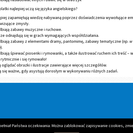
olatki najlepiej uczą się języka angielskiego?
epiej zapamiętują wiedzę nabywaną poprzez doświadczenia wywołujące em
wizujące zmysły.
lbiają zabawy muzyczne i ruchowe.
ze odnajdują się w grach wymagających współdziałania.
lbiają zabawy z elementami dramy, pantomimę, zabawy tematyczne (np.
w
p
).
lbiają śpiewać piosenki i rymowanki, a także ilustrować ruchem ich treść – 
 rytmicznie i się rymowało!
ą oglądać obrazki i ilustracje zawierające więcej szczegółów.
ą się ważne, gdy asystują dorosłym w wykonywaniu różnych zadań.
spełniał Państwa oczekiwania. Można zablokować zapisywanie cookies, zmie