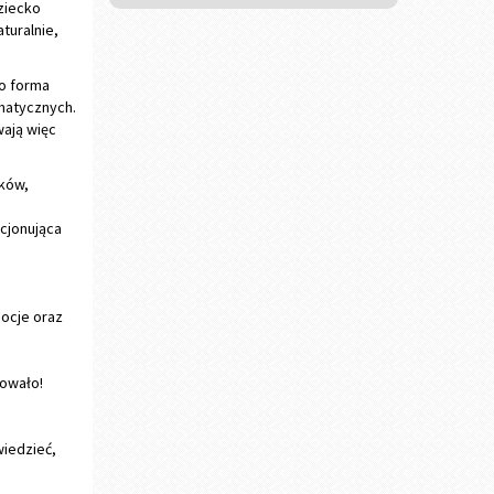
ziecko
turalnie,
go forma
amatycznych.
wają więc
nków,
cjonująca
ocje oraz
mowało!
wiedzieć,