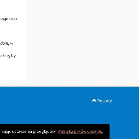
ocje oraz
 dom
,
w
ważne, by
Do góry
niając ustawienia przeglądarki.
Polityka plików cookies.