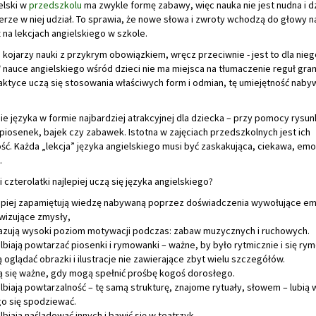
ski w
przedszkolu
ma zwykle formę zabawy, więc nauka nie jest nudna i d
erze w niej udział. To sprawia, że nowe słowa i zwroty wchodzą do głowy na
ż na lekcjach angielskiego w szkole.
 kojarzy nauki z przykrym obowiązkiem, wręcz przeciwnie - jest to dla nie
 nauce angielskiego wśród dzieci nie ma miejsca na tłumaczenie reguł gr
aktyce uczą się stosowania właściwych form i odmian, tę umiejętność naby
e języka w formie najbardziej atrakcyjnej dla dziecka – przy pomocy rysu
iosenek, bajek czy zabawek. Istotna w zajęciach przedszkolnych jest ich
ć. Każda „lekcja” języka angielskiego musi być zaskakująca, ciekawa, emo
.
i czterolatki najlepiej uczą się języka angielskiego?
epiej zapamiętują wiedzę nabywaną poprzez doświadczenia wywołujące em
wizujące zmysły,
zują wysoki poziom motywacji podczas: zabaw muzycznych i ruchowych.
lbiają powtarzać piosenki i rymowanki – ważne, by było rytmicznie i się ry
ą oglądać obrazki i ilustracje nie zawierające zbyt wielu szczegółów.
ą się ważne, gdy mogą spełnić prośbę kogoś dorosłego.
lbiają powtarzalność – tę samą strukturę, znajome rytuały, słowem – lubią 
o się spodziewać.
lbiają naśladować innych i bawić się w teatrzyk