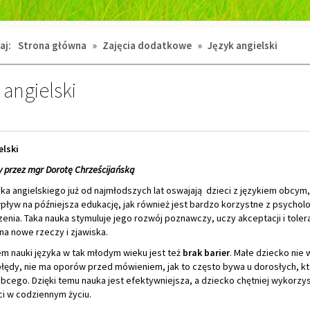
aj:
Strona główna
»
Zajęcia dodatkowe
»
Język angielski
 angielski
elski
 przez mgr Dorotę Chrześcijańską
yka angielskiego już od najmłodszych lat oswajają dzieci z językiem obcym
pływ na późniejsza edukację, jak również jest bardzo korzystne z psychol
enia. Taka nauka stymuluje jego rozwój poznawczy, uczy akceptacji i tolera
na nowe rzeczy i zjawiska.
em nauki języka w tak młodym wieku jest też
brak barier
. Małe dziecko nie 
błędy, nie ma oporów przed mówieniem, jak to często bywa u dorosłych, kt
obcego. Dzięki temu nauka jest efektywniejsza, a dziecko chętniej wykorzy
ci w codziennym życiu.