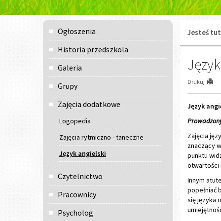
Menu
Ogłoszenia
Jesteś tut
główne
Historia przedszkola
Język
Galeria
Drukuj
Grupy
Zajęcia dodatkowe
Język angi
Logopedia
Prowadzony
Zajęcia jęz
Zajęcia rytmiczno - taneczne
znaczący w
Język angielski
punktu widz
otwartości 
Czytelnictwo
Innym atut
popełniać 
Pracownicy
się języka 
umiejętnoś
Psycholog