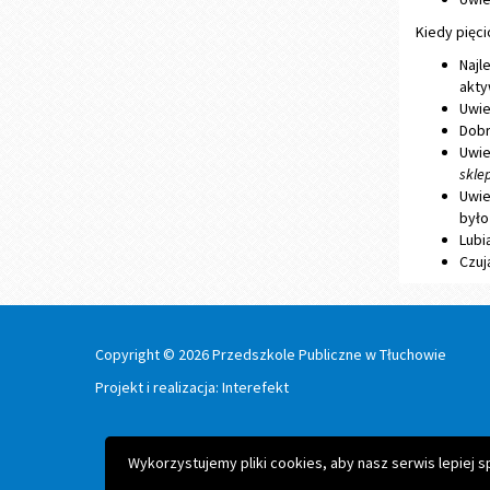
Kiedy pięci
Najl
akty
Uwie
Dobr
Uwie
skle
Uwie
było
Lubi
Czuj
Copyright © 2026 Przedszkole Publiczne w Tłuchowie
Projekt i realizacja:
Interefekt
Wykorzystujemy pliki cookies, aby nasz serwis lepiej 