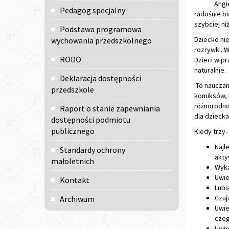
Angiel
Pedagog specjalny
radośnie bi
szybciej ni
Podstawa programowa
Dziecko nie
wychowania przedszkolnego
rozrywki. W
RODO
Dzieci w pr
naturalnie.
Deklaracja dostępności
To nauczani
przedszkole
komiksów, p
różnorodnoś
Raport o stanie zapewniania
dla dziecka
dostępności podmiotu
publicznego
Kiedy trzy- 
Najl
Standardy ochrony
akty
małoletnich
Wyka
Uwie
Kontakt
Lubi
Czuj
Archiwum
Uwie
czeg
Uwie