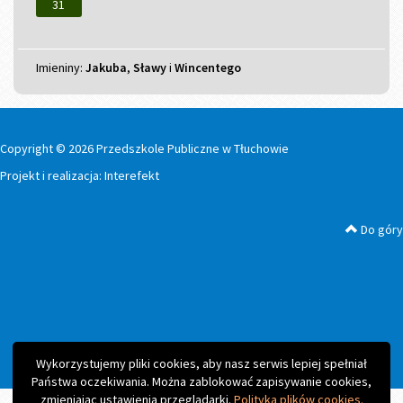
31
Imieniny
Imieniny:
Jakuba
,
Sławy
i
Wincentego
Copyright © 2026 Przedszkole Publiczne w Tłuchowie
Projekt i realizacja:
Interefekt
Do góry
Wykorzystujemy pliki cookies, aby nasz serwis lepiej spełniał
Państwa oczekiwania. Można zablokować zapisywanie cookies,
zmieniając ustawienia przeglądarki.
Polityka plików cookies.