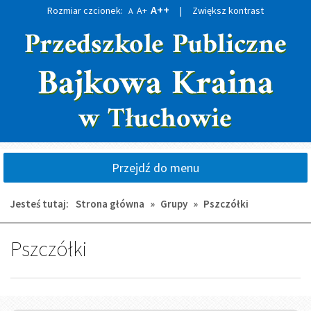
A++
Rozmiar czcionek:
A+
|
Zwiększ kontrast
A
Przejdź
Przejdź
do
do
głównej
wyszukiwarki
treści
Przejdź do menu
Jesteś tutaj:
Strona główna
»
Grupy
»
Pszczółki
Pszczółki