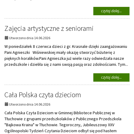
na
czytaj dalej...
temat:
VI
Zajęcia artystyczne z seniorami
Przedsz
Spartak
Utworzono dnia 14.06.2026
W poniedziałek 8 czerwca dzieci z gr. Krasnale dzięki zaangażowaniu
Pani Agnieszki Wiśniewskiej miały okazję stworzyć biżuterię z
pięknych koralików.Pani Agnieszka już wiele razy odwiedzała nasze
przedszkole i dzieliła się z nami swoją pasją oraz zdolnościami. Tym...
na
czytaj dalej...
temat:
Zajęcia
Cała Polska czyta dzieciom
artysty
z
seniora
Utworzono dnia 14.06.2026
Cała Polska Czyta Dzieciom w Gminnej Bibliotece Publicznej w
Tłuchowie z grupami przedszkolaków z Publicznego Przedszkola
"Bajkowa Kraina" w Tłuchowie. Tegoroczny, Jubileuszowy XXV
Ogólnopolski Tydzień Czytania Dzieciom odbył się pod hasłem