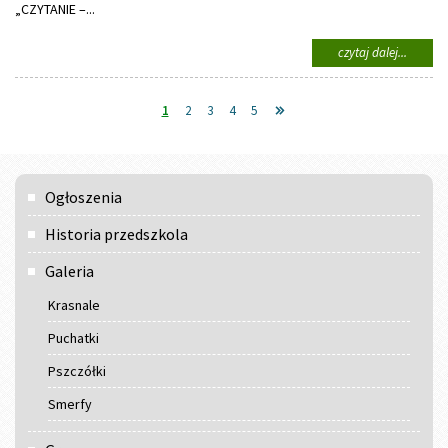
„CZYTANIE –...
na
czytaj dalej...
temat:
Cała
Polska
1
2
3
4
5
czyta
dziecio
Menu
Ogłoszenia
główne
Historia przedszkola
Galeria
Krasnale
Puchatki
Pszczółki
Smerfy