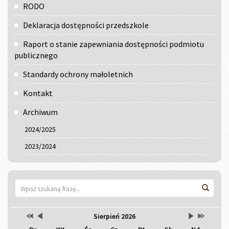
RODO
Deklaracja dostępności przedszkole
Raport o stanie zapewniania dostępności podmiotu
publicznego
Standardy ochrony małoletnich
Kontakt
Archiwum
2024/2025
2023/2024
Wyszukiwarka
Wyszu
Przestaw
Przestaw
Lista
Brak
Przestaw
Przestaw
Kalendarz
Sierpień 2026
datę
datę
wydarzeń
wydarzeń
datę
datę