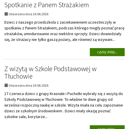
Spotkanie z Panem Strażakiem
"Mali
wielcy
odkryw
Utworzono dnia 24.06.2026
Dzieci z naszego przedszkola z zaciekawieniem uczestniczyły w
spotkaniu z Panem Strażakiem, podczas którego mogły poznać pracę
strażaków, umndurowanie oraz niektóre sprzęty. Dzieci dowiedziały
się, że strażacy nie tylko gaszą pożary, ale również są wzywani...
na
czytaj dalej...
temat:
Spotkan
Z wizytą w Szkole Podstawowej w
z
Panem
Tłuchowie
Strażak
Utworzono dnia 24.06.2026
17 czerwca dzieci z grupy Krasnale i Puchatki wybrały się z wizytą do
Szkoły Podstawowej w Tłuchowie. To właśnie te dwie grupy od
września rozpoczną naukę w szkole. Wizyta miała na celu zapoznanie
dzieci ze szkolnym środowiskiem . Dzieci miały okazję poznać
szkolne sale, korytarze...
na