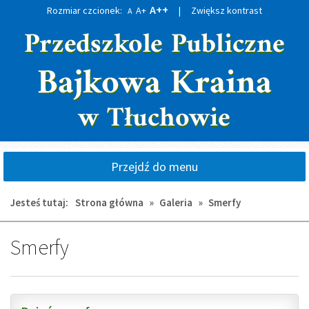
A++
Rozmiar czcionek:
A+
|
Zwiększ kontrast
A
Przejdź
Przejdź
do
do
głównej
wyszukiwarki
treści
Przejdź do menu
Jesteś tutaj:
Strona główna
»
Galeria
»
Smerfy
Smerfy