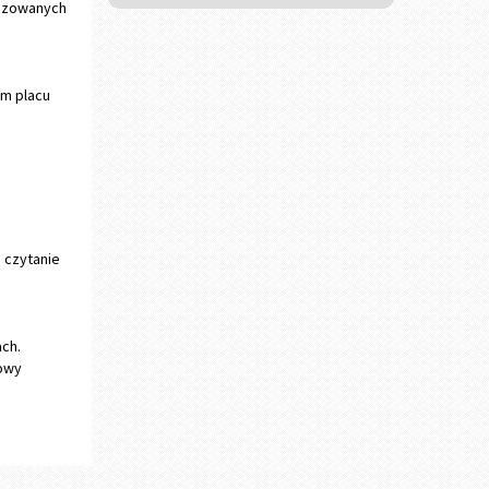
nizowanych
ym placu
 czytanie
ch.
mowy