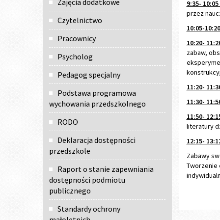
Zajęcia dodatkowe
9:35- 10:0
przez nauc
Czytelnictwo
10:05-10:2
Pracownicy
10:20- 11:
zabaw, obs
Psycholog
eksperymen
konstrukcy
Pedagog specjalny
11:20- 11:
Podstawa programowa
11:30- 11:
wychowania przedszkolnego
11:50- 12:
RODO
literatury 
Deklaracja dostępności
12:15- 13:1
przedszkole
Zabawy swo
Tworzenie o
Raport o stanie zapewniania
indywidualn
dostępności podmiotu
publicznego
Standardy ochrony
małoletnich