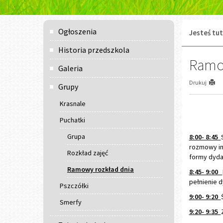
Menu
Ogłoszenia
Jesteś tut
główne
Historia przedszkola
Ramow
Galeria
Drukuj
Grupy
Krasnale
Puchatki
Grupa
8:00- 8:45
rozmowy in
Rozkład zajęć
formy dyd
Ramowy rozkład dnia
8:45- 9:00
pełnienie 
Pszczółki
9:00- 9:20
Smerfy
9:20- 9:35