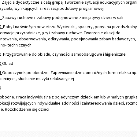
5
Zajęcia dydaktyczne z całą grupą. Tworzenie sytuacji edukacyjnych orga
zyciela, wynikających z realizacji podstawy programowej
0
Zabawy ruchowe i zabawy podejmowane z inicjatywy dzieci w sali
20
Pobyt na świeżym powietrzu. Wycieczki, spacery, pobyt na przedszkoln
erwacje przyrodnicze, gry i zabawy ruchowe. Tworzenie okazji do
towania, obserwowania, odkrywania, podejmowania zabaw badawczych,
jno- technicznych
30
Przygotowanie do obiadu, czynności samoobsługowe i higieniczne
50
Obiad
15
Odpoczynek po obiedzie. Zapewnianie dzieciom różnych form relaksu np.
dziecięcej, słuchanie muzyki relaksacyjnej
2
bodne. Praca indywidualna z pojedynczym dzieckiem lub w małych grupka
kazji rozwijających indywidualne zdolności i zainteresowania dzieci, roz
e. Rozchodzenie się dzieci