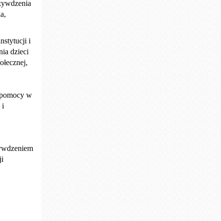
rzywdzenia
a,
stytucji i
ia dzieci
ołecznej,
a pomocy w
 i
zywdzeniem
i