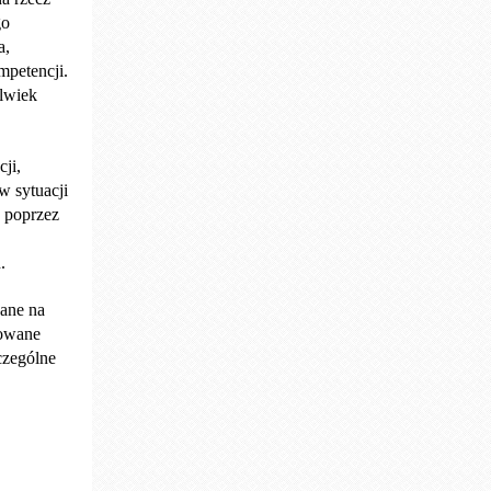
go
a,
petencji.
lwiek
ji,
w sytuacji
 poprzez
.
ane na
mowane
czególne