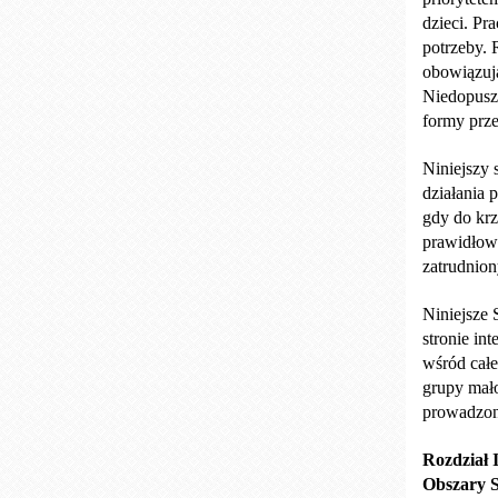
dzieci. Pr
potrzeby. 
obowiązuj
Niedopuszc
formy prz
Niniejszy 
działania 
gdy do krz
prawidłow
zatrudnion
Niniejsze 
stronie in
wśród całe
grupy mał
prowadzone
Rozdział 
Obszary 