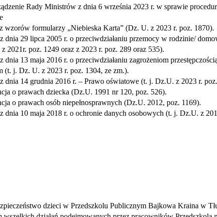
ądzenie Rady Ministrów z dnia 6 września 2023 r. w sprawie procedu
e
z wzorów formularzy „Niebieska Karta” (Dz. U. z 2023 r. poz. 1870).
z dnia 29 lipca 2005 r. o przeciwdziałaniu przemocy w rodzinie/ domo
. z 2021r. poz. 1249 oraz z 2023 r. poz. 289 oraz 535).
z dnia 13 maja 2016 r. o przeciwdziałaniu zagrożeniom przestępczością
(t. j. Dz. U. z 2023 r. poz. 1304, ze zm.).
z dnia 14 grudnia 2016 r. – Prawo oświatowe (t. j. Dz.U. z 2023 r. poz.
ja o prawach dziecka (Dz.U. 1991 nr 120, poz. 526).
cja o prawach osób niepełnosprawnych (Dz.U. 2012, poz. 1169).
z dnia 10 maja 2018 r. o ochronie danych osobowych (t. j. Dz.U. z 2019
ezpieczeństwo dzieci w Przedszkolu Publicznym Bajkowa Kraina w Tł
em wszelkich działań podejmowanych przez pracowników Przedszkola n