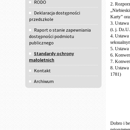
RODO
2. Rozporz
„Niebieski
Deklaracja dostępności
Karty” ora
przedszkole
3. Ustawa 
Raport o stanie zapewniania
(t. j. Dz.U
dostępności podmiotu
4. Ustawa 
publicznego
seksualnym 
5. Ustawa 
Standardy ochrony
6. Konwenc
małoletnich
7. Konwen
8. Ustawa 
Kontakt
1781)
Archiwum
Dobro i b
priorytet