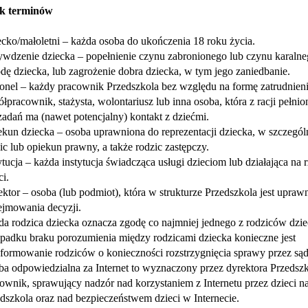
ek terminów
cko/małoletni
– każda osoba do ukończenia 18 roku życia.
ywdzenie dziecka
– popełnienie czynu zabronionego lub czynu karalne
dę dziecka, lub zagrożenie dobra dziecka, w tym jego zaniedbanie.
sonel
– każdy pracownik Przedszkola bez względu na formę zatrudnien
łpracownik, stażysta, wolontariusz lub inna osoba, która z racji pełnion
zadań ma (nawet potencjalny) kontakt z dziećmi.
ekun dziecka
– osoba uprawniona do reprezentacji dziecka, w szczegól
ic lub opiekun prawny, a także rodzic zastępczy.
ytucja
– każda instytucja świadcząca usługi dzieciom lub działająca na 
ci.
ktor – osoba (lub podmiot), która w strukturze Przedszkola jest upraw
jmowania decyzji.
a rodzica dziecka oznacza zgodę co najmniej jednego z rodziców dzi
padku braku porozumienia między rodzicami dziecka konieczne jest
formowanie rodziców o konieczności rozstrzygnięcia sprawy przez sąd
a odpowiedzialna za Internet to wyznaczony przez dyrektora Przedsz
ownik, sprawujący nadzór nad korzystaniem z Internetu przez dzieci na
dszkola oraz nad bezpieczeństwem dzieci w Internecie.