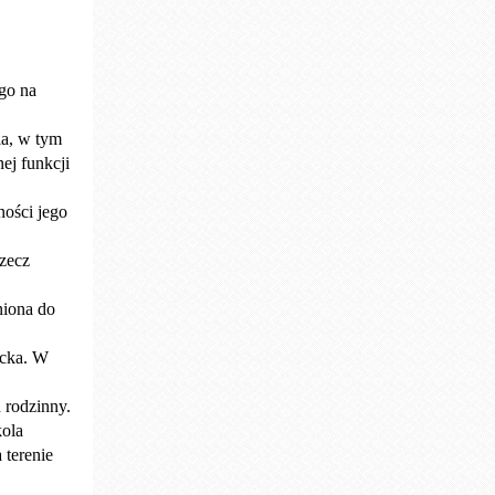
go na
ia, w tym
ej funkcji
ności jego
rzecz
niona do
ecka. W
 rodzinny.
kola
 terenie