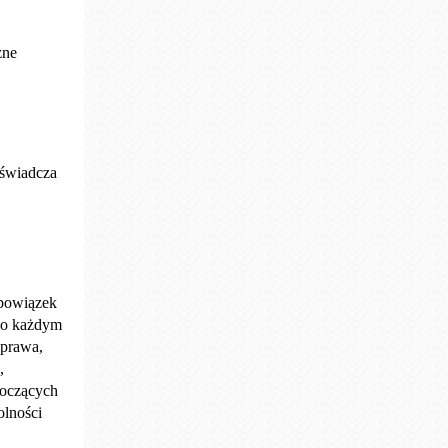
zne
oświadcza
obowiązek
 o każdym
 prawa,
,
toczących
olności