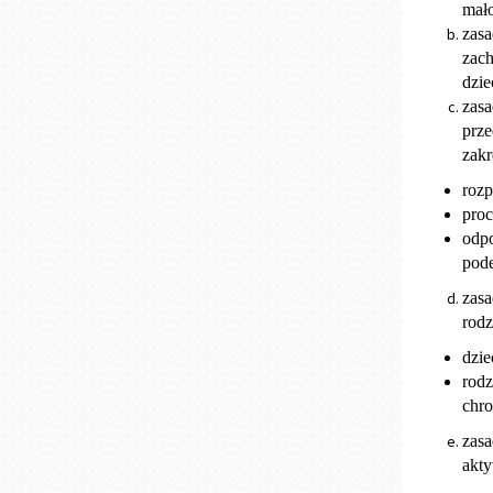
mało
zasa
zach
dzie
zasa
prze
zakr
roz
proc
odpo
pode
zasa
rodz
dzie
rodz
chro
zasa
akty