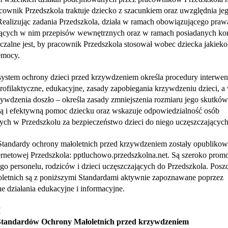
acownik Przedszkola traktuje dziecko z szacunkiem oraz uwzględnia je
Realizując zadania Przedszkola, działa w ramach obowiązującego praw
ących w nim przepisów wewnętrznych oraz w ramach posiadanych kom
zalne jest, by pracownik Przedszkola stosował wobec dziecka jakieko
emocy.
system ochrony dzieci przed krzywdzeniem określa procedury interwenc
profilaktyczne, edukacyjne, zasady zapobiegania krzywdzeniu dzieci, a 
ywdzenia doszło – określa zasady zmniejszenia rozmiaru jego skutków
ą i efektywną pomoc dziecku oraz wskazuje odpowiedzialność osób
ych w Przedszkolu za bezpieczeństwo dzieci do niego uczęszczających
Standardy ochrony małoletnich przed krzywdzeniem zostały opublikow
ternetowej Przedszkola: pptluchowo.przedszkolna.net. Są szeroko pro
go personelu, rodziców i dzieci uczęszczających do Przedszkola. Posz
oletnich są z poniższymi Standardami aktywnie zapoznawane poprzez
 działania edukacyjne i informacyjne.
I
Standardów Ochrony Małoletnich przed krzywdzeniem