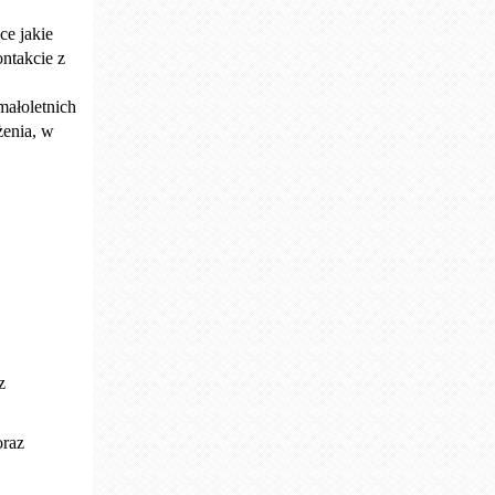
ce jakie
ntakcie z
ałoletnich
żenia, w
z
oraz