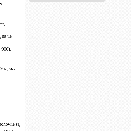
ry
wej
 na tle
 900).
 r. poz.
uchowie są
a rzecz