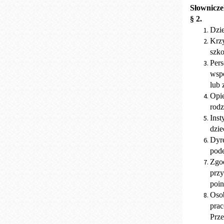
Słownicz
§ 2.
Dzie
Krz
szko
Per
wspó
lub 
Opi
rodz
Inst
dzie
Dyre
pode
Zgod
przy
poin
Osob
prac
Prze