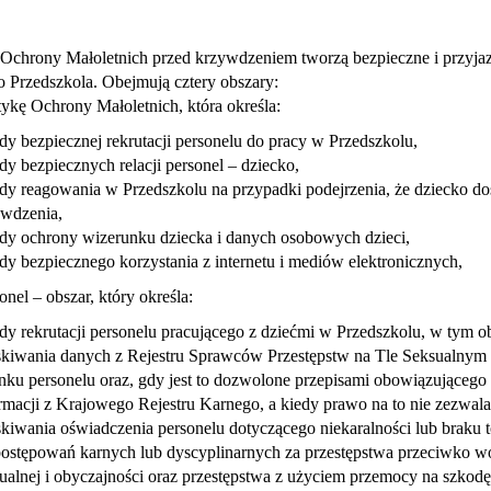
Ochrony Małoletnich przed krzywdzeniem tworzą bezpieczne i przyja
 Przedszkola. Obejmują cztery obszary:
tykę Ochrony Małoletnich, która określa:
dy bezpiecznej rekrutacji personelu do pracy w Przedszkolu,
dy bezpiecznych relacji personel – dziecko,
dy reagowania w Przedszkolu na przypadki podejrzenia, że dziecko d
wdzenia,
dy ochrony wizerunku dziecka i danych osobowych dzieci,
dy bezpiecznego korzystania z internetu i mediów elektronicznych,
onel – obszar, który określa:
dy rekrutacji personelu pracującego z dziećmi w Przedszkolu, w tym 
kiwania danych z Rejestru Sprawców Przestępstw na Tle Seksualnym
nku personelu oraz, gdy jest to dozwolone przepisami obowiązującego
rmacji z Krajowego Rejestru Karnego, a kiedy prawo na to nie zezwala
kiwania oświadczenia personelu dotyczącego niekaralności lub braku 
postępowań karnych lub dyscyplinarnych za przestępstwa przeciwko w
ualnej i obyczajności oraz przestępstwa z użyciem przemocy na szkodę