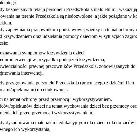
letniego,
dy bezpiecznych relacji personelu Przedszkola z małoletnimi, wskazują
owania na terenie Przedszkola są niedozwolone, a jakie pożądane w ko
ckiem,
dy zapewniania pracownikom podstawowej wiedzy na temat ochrony m
d krzywdzeniem oraz udzielania pomocy dzieciom w sytuacjach zagro
esie:
poznawania symptomów krzywdzenia dzieci,
edur interwencji w przypadku podejrzeń krzywdzenia,
wiedzialności prawnej pracowników Przedszkola, zobowiązanych do
jmowania interwencji,
dy przygotowania personelu Przedszkola (pracującego z dziećmi i ich
icami/opiekunami) do edukowania:
ci na temat ochrony przed przemocą i wykorzystywaniem,
iców/opiekunów dzieci na temat wychowania dzieci bez przemocy ora
nienia ich przed przemocą i wykorzystywaniem,
dy dysponowania materiałami edukacyjnymi dla dzieci i dla rodziców 
wnego ich wykorzystania,