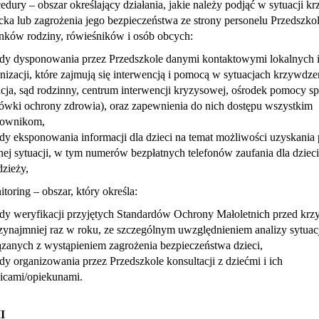
edury – obszar określający działania, jakie należy podjąć w sytuacji k
cka lub zagrożenia jego bezpieczeństwa ze strony personelu Przedszkol
nków rodziny, rówieśników i osób obcych:
dy dysponowania przez Przedszkole danymi kontaktowymi lokalnych in
nizacji, które zajmują się interwencją i pomocą w sytuacjach krzywdzen
icja, sąd rodzinny, centrum interwencji kryzysowej, ośrodek pomocy sp
ówki ochrony zdrowia), oraz zapewnienia do nich dostępu wszystkim
cownikom,
dy eksponowania informacji dla dzieci na temat możliwości uzyskani
nej sytuacji, w tym numerów bezpłatnych telefonów zaufania dla dzieci
zieży,
toring – obszar, który określa:
dy weryfikacji przyjętych Standardów Ochrony Małoletnich przed kr
zynajmniej raz w roku, ze szczególnym uwzględnieniem analizy sytuacj
zanych z wystąpieniem zagrożenia bezpieczeństwa dzieci,
dy organizowania przez Przedszkole konsultacji z dziećmi i ich
icami/opiekunami.
I