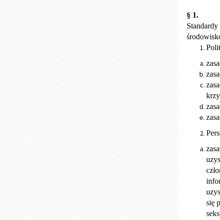
§ 1.
Standardy 
środowisko
Poli
zasa
zasa
zasa
krzy
zasa
zasa
Pers
zasa
uzys
czło
info
uzys
się 
seks