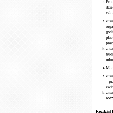
Proc
dzie
czło
zasa
orga
(pol
plac
pra
zasa
trud
młod
Moni
zasa
– pr
zwią
zasa
rodz
Rozdział I