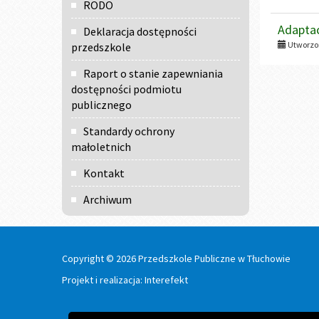
RODO
Adaptac
Deklaracja dostępności
Utworzon
przedszkole
Raport o stanie zapewniania
dostępności podmiotu
publicznego
Standardy ochrony
małoletnich
Kontakt
Archiwum
Copyright © 2026 Przedszkole Publiczne w Tłuchowie
Projekt i realizacja:
Interefekt