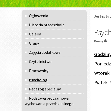
Menu
Ogłoszenia
Jesteś tut
główne
Historia przedszkola
Psyc
Galeria
Drukuj
Grupy
Zajęcia dodatkowe
Godziny
Czytelnictwo
Poniedzi
Pracownicy
Wtorek 9
Psycholog
Piątek 9
Pedagog specjalny
Podstawa programowa
wychowania przedszkolnego