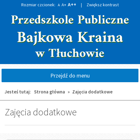
A++
Rozmiar czcionek:
A+
|
Zwiększ kontrast
A
Przejdź
Przejdź
do
do
głównej
wyszukiwarki
treści
Przejdź do menu
Jesteś tutaj:
Strona główna
»
Zajęcia dodatkowe
Zajęcia dodatkowe