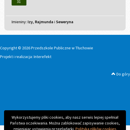
31
Imieniny
Imieniny:
Izy
,
Rajmunda
i
Seweryna
Copyright © 2026 Przedszkole Publiczne w Tłuchowie
Projekt i realizacja:
Interefekt
Do góry
Wykorzystujemy pliki cookies, aby nasz serwis lepiej spełniał
Państwa oczekiwania. Można zablokować zapisywanie cookies,
zmieniając ustawienia przeglądarki.
Polityka plików cookies.