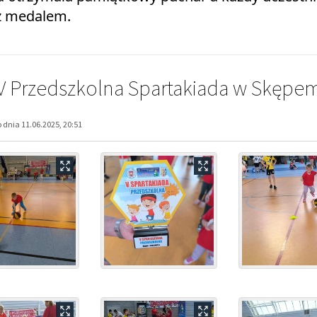
 z medalem.
V Przedszkolna Spartakiada w Skępe
dnia 11.06.2025, 20:51