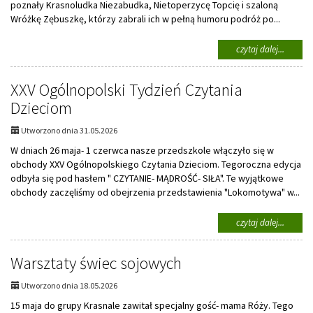
poznały Krasnoludka Niezabudka, Nietoperzycę Topcię i szaloną
Wróżkę Zębuszkę, którzy zabrali ich w pełną humoru podróż po...
na
czytaj dalej...
temat:
Dzień
XXV Ogólnopolski Tydzień Czytania
Dziecka
Dzieciom
Utworzono dnia 31.05.2026
W dniach 26 maja- 1 czerwca nasze przedszkole włączyło się w
obchody XXV Ogólnopolskiego Czytania Dzieciom. Tegoroczna edycja
odbyła się pod hasłem " CZYTANIE- MĄDROŚĆ- SIŁA". Te wyjątkowe
obchody zaczęliśmy od obejrzenia przedstawienia "Lokomotywa" w...
na
czytaj dalej...
temat:
XXV
Warsztaty świec sojowych
Ogólnop
Tydzień
Czytani
Utworzono dnia 18.05.2026
Dziecio
15 maja do grupy Krasnale zawitał specjalny gość- mama Róży. Tego