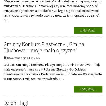
"Muzyczne ograniczenie prędkości" - taki tytuł miała majowa podróż z
Płocku
muzykami z Filharmonii Pomorskiej. Czy w nutach możemy spotkać
muzyczne ograniczenia prędkości? Co kryje się pod takimi nazwami
jak: vivace, lento, czy moderato i co grozi za ich nieprzestrzeganie?
Co...
na
czytaj dalej...
temat:
Filharm
Gminny Konkurs Plastyczny „ Gmina
Tłuchowo – moja mała ojczyzna”
Utworzono dnia 04.05.2026
Laureaci Gminnego Konkursu Plastycznego „ Gmina Tłuchowo – moja
mała ojczyzna”: I miejsce – Roksana Zbrożek -6l.- Oddział
przedszkolny przy Szkole Podstawowej im . Bohaterów Westerplatte
w Tłuchowie. II miejsce- Wiktor Różański –...
na
czytaj dalej...
temat:
Gminny
Dzień Flagi
Konkur
Plastyc