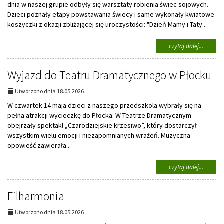
dnia w naszej grupie odbyły się warsztaty robienia świec sojowych.
Dzieci poznały etapy powstawania świecy i same wykonały kwiatowe
koszyczki z okazji zbliżającej się uroczystości: "Dzień Mamy i Taty...
na
czytaj dalej...
temat:
Warszta
Wyjazd do Teatru Dramatycznego w Płocku
świec
sojowy
Utworzono dnia 18.05.2026
W czwartek 14 maja dzieci z naszego przedszkola wybrały się na
pełną atrakcji wycieczkę do Płocka. W Teatrze Dramatycznym
obejrzały spektakl „Czarodziejskie krzesiwo”, który dostarczył
wszystkim wielu emocji i niezapomnianych wrażeń. Muzyczna
opowieść zawierała...
na
czytaj dalej...
temat:
Wyjazd
Filharmonia
do
Teatru
Dramat
Utworzono dnia 18.05.2026
w