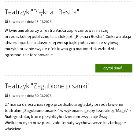
Wizyta
Teatrzyk "Piękna i Bestia"
higienis
stomato
–
Utworzono dnia 13.04.2026
„Zdrow
W kwietniu aktorzy z Teatru Vaśka zaprezentowali naszej
uśmiech
przedszkolnej publiczności sztukę pt. „Piękna i Bestia”. Ciekawa akcja
utworu oparta na klasycznej wersji bajki połączona ze stylową
muzyką oraz niezwykle efektowną grą marionetek wzbudziła
ogromne zainteresowanie...
na
czytaj dalej...
temat:
Teatrzy
Teatrzyk "Zagubione pisanki"
"Piękna
i
Bestia"
Utworzono dnia 30.03.2026
27 marca dzieci z naszego przedszkola oglądały przedstawienie
teatralne „Zagubione pisanki” w wykonaniu grupy teatralnej "Magik" z
Białegostoku, które przybliżyło dzieciom zwyczaje Świąt
Wielkanocnych oraz poruszało tematy wychowawcze kształtujące
właściwe...