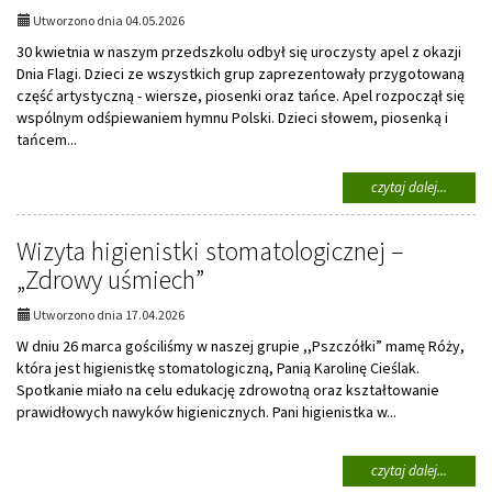
„
Utworzono dnia 04.05.2026
Gmina
30 kwietnia w naszym przedszkolu odbył się uroczysty apel z okazji
Tłucho
Dnia Flagi. Dzieci ze wszystkich grup zaprezentowały przygotowaną
–
część artystyczną - wiersze, piosenki oraz tańce. Apel rozpoczął się
moja
wspólnym odśpiewaniem hymnu Polski. Dzieci słowem, piosenką i
mała
ojczyzn
tańcem...
na
czytaj dalej...
temat:
Dzień
Wizyta higienistki stomatologicznej –
Flagi
„Zdrowy uśmiech”
Utworzono dnia 17.04.2026
W dniu 26 marca gościliśmy w naszej grupie ,,Pszczółki” mamę Róży,
która jest higienistkę stomatologiczną, Panią Karolinę Cieślak.
Spotkanie miało na celu edukację zdrowotną oraz kształtowanie
prawidłowych nawyków higienicznych. Pani higienistka w...
na
czytaj dalej...
temat: