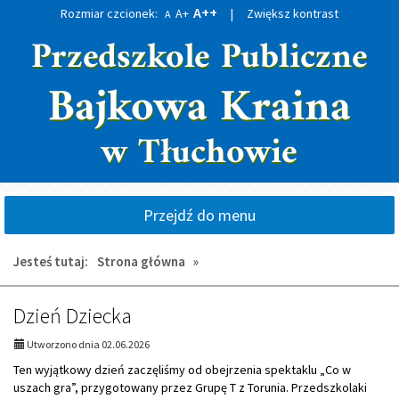
A++
Rozmiar czcionek:
A+
|
Zwiększ kontrast
A
Przejdź
Przejdź
do
do
głównej
wyszukiwarki
treści
Przejdź do menu
Jesteś tutaj:
Strona główna
»
AKTUALNOŚCI,
Dzień Dziecka
strona
Utworzono dnia 02.06.2026
2:
Ten wyjątkowy dzień zaczęliśmy od obejrzenia spektaklu „Co w
uszach gra”, przygotowany przez Grupę T z Torunia. Przedszkolaki