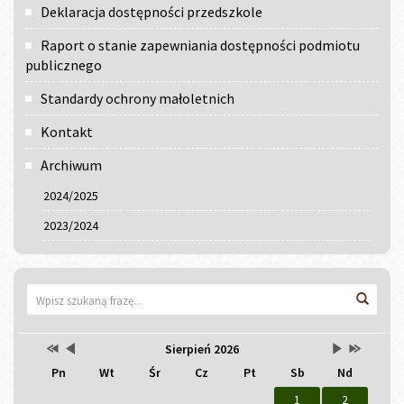
Deklaracja dostępności przedszkole
Raport o stanie zapewniania dostępności podmiotu
publicznego
Standardy ochrony małoletnich
Kontakt
Archiwum
2024/2025
2023/2024
Wyszukiwarka
Wyszu
Przestaw
Przestaw
Lista
Brak
Przestaw
Przestaw
Kalendarz
Sierpień 2026
datę
datę
wydarzeń
wydarzeń
datę
datę
Pn
Wt
Śr
Cz
Pt
Sb
Nd
na
na
w
w
na
na
Sierpień
Lipiec
miesiącu
tym
Wrzesień
Sierpień
2025
2026
miesiącu.
2026
2027
1
2