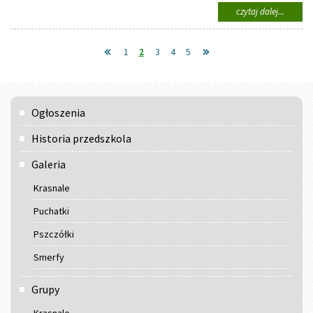
na
czytaj dalej...
temat:
Teatrzy
"Zagub
1
2
3
4
5
pisanki
Menu
Ogłoszenia
główne
Historia przedszkola
Galeria
Krasnale
Puchatki
Pszczółki
Smerfy
Grupy